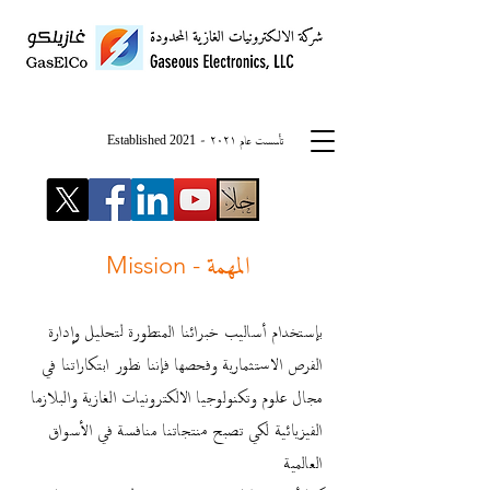
-
Established 2021
م ٢٠٢١
عا
تأسست
المهمة
Mission -
بإستخدام أساليب خبرائنا المتطورة لتحليل وإدارة
الفرص الاستثمارية وفحصها فإننا نطور ابتكاراتنا في
مجال علوم وتكنولوجيا الالكترونيات الغازية والبلازما
الفيزيائية لكي تصبح منتجاتنا منافسة في الأسواق
العالمية