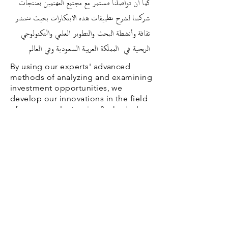
كما أن تواصلنا مستمر مع مجتمع المهتمين بمنتجات
شركتنا لشرح تطبيقات هذه الابتكارات بحيث تنتشر
ثقافة وأنشطة البحث والتطوير العلمي والتكنولوجي
الربحية في المملكة العربية السعودية وفي العالم
By using our experts' advanced
methods of analyzing and examining
investment opportunities, we
develop our innovations in the field
of gaseous electronics & physical
plasma sciences and technology to
introduce products that compete in
the global marketplace
In addition, we are in contact with
our stakeholders to explain these
innovations, so that the culture of
for-profit science and technology
R&D activities is spread in the
Kingdom of Saudi Arabia and
worldwide